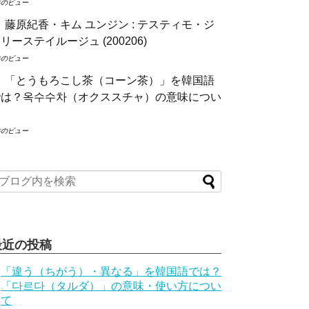
件のビュー
藤原紀香・キム ユンジン : テスティモ・ジ
リーステイルージュ (200206)
件のビュー
「とうもろこし茶（コーン茶）」を韓国語
では？옥수수차（オクススチャ）の意味につい
て
件のビュー
最近の投稿
「違う（ちがう）・異なる」を韓国語では？
「다르다（タルダ）」の意味・使い方につい
て