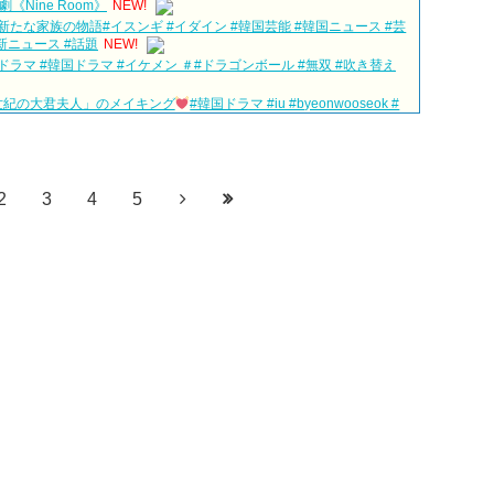
Nine Room》
NEW!
たな家族の物語#イスンギ #イダイン #韓国芸能 #韓国ニュース #芸
新ニュース #話題
NEW!
ラマ #韓国ドラマ #イケメン ＃#ドラゴンボール #無双 #吹き替え
世紀の大君夫人」のメイキング
#韓国ドラマ #iu #byeonwooseok #
キング
NEW!
EXTで独占配信中
#子供ができました #チェジニョク #オヨンソ
W!
2
3
4
5
h Subtitle
NEW!
じカン・ジファンさん出演
NEW!
다르다（タルダ）」の意味・使い方について
シムシマダ）」の意味・使い方について
動画（日本語字幕）について
eptember:: Healing in Seoul Forest (서울숲)
別公開！
 &#39;한혜진 언니&#39; (ft. 도여니의 학창시절) | 편 먹고 갈래요?