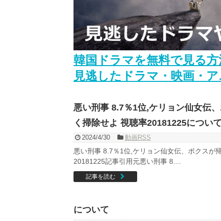
Powered by livedoor 相互RSS
韓国ドラマを無料で見る方
見逃したドラマ・映画・ア
悪い刑事 8.7％1位,ケリョン仙女
く掃除せよ 視聴率20181225につい
2024/4/30
動画RSS
悪い刑事 8.7％1位,ケリョン仙女伝、ポクス
20181225記事引用元悪い刑事 8....
記事を読む
について