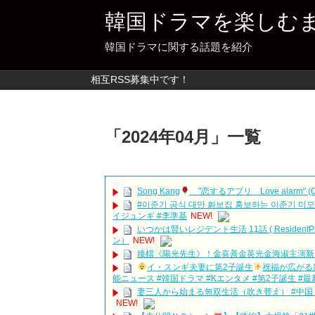
韓国ドラマを楽しむ
韓国ドラマに関する話題を紹介
相互RSS募集中です！
「
2024年04月
」
一覧
Song Kang
"恋するアプリ Love alarm" (Cut
#이준기 공식 대만 화보집 홍보하는 이준기 미모 근황 Lee J
イジュンギ #李準基
NEW!
いつかは賢いレジデント生活 11話 ( Reside
ン）
NEW!
接檔《陽光先生》！金喜善金英光金海淑主演新劇《
イ・スンギ夫妻に第2子誕生
祝福が広がる新
能ニュース #韓国ドラマ #Kエンタメ #第2子誕生 #最
妻三人から始まる無双生活（吹き替え） #中国ド
NEW!