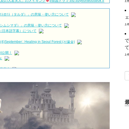
世紀の大君夫人」のメイキング
#韓国ドラマ #iu #byeonwooseok #
1
キング
NEW!
EXTで独占配信中
#子供ができました #チェジニョク #オヨンソ
다르다（タルダ）」の意味・使い方について
ェ
W!
1
シムシマダ）」の意味・使い方について
h Subtitle
NEW!
動画（日本語字幕）について
じカン・ジファンさん出演
NEW!
eptember:: Healing in Seoul Forest (서울숲)
 &#39;한혜진 언니&#39; (ft. 도여니의 학창시절) | 편 먹고 갈래요?
別公開！
1
ェ
SUTAYAにて先行レンタル開始！
発表会
손예진 Son Ye Jin-Crash Landing On You/ヒョンビン
ソンイェ
日）結婚……
がとても回復…痩せたのはソン・ジェリムのせい!? 」 (11/26)
…イ・ソンギョンら同僚芸能人から慰めの言葉が続々 – Taka
俳優
約束～」メイキングを一部公開（DVD-SET2特典映像より）
る“会いたいでしょ？” Big News TV
出演確定…“台本を見た瞬間惹かれた” 20180123
ggigo) – 그리고 그려도 (Miss You In My Heart)
ぜそうか」出演で話題 Big News TV