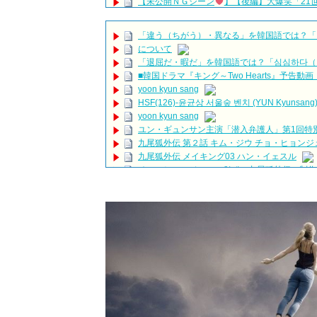
【未公開ＮＧシーン
】【後編】大爆笑「21
ビョンウソク #21世紀の大君夫人 #ngシーン #メイ
記者会見で愛の告白『子供ができました』U-N
「違う（ちがう）・異なる」を韓国語では？「
#ホンジョンヒョン #unext #short
NEW!
について
Kang Hoon & Yoon Seo | Simplemente tú |
NE
「退屈だ・暇だ」を韓国語では？「심심하다（
The Miracle We Met Episode 17 Preview Englis
■韓国ドラマ『キング～Two Hearts』予告
第2話 NO KICKING
NEW!
yoon kyun sang
韓国ドラマ「小さな神の子供たち」1話あらす
HSF(126)-윤균상 서울숲 벤치 (YUN Kyunsang)(4)S
ハン・ヘジン 한혜진 – (선공개) 강남 3대 얼짱 출신
밥블레스유 2 bobblessyou2 EP.18
yoon kyun sang
ソン・ヘギョ – ソンヘギョ キスまとめ
ユン・ギュンサン主演「潜入弁護人」第1回特
ハン・ヘジン 한혜진 – Still We (여전히 우리는)
九尾狐外伝 第２話 キム・ジウ チョ・ヒョンジ
한가인 –
九尾狐外伝 メイキング03 ハン・イェスル
「ライフ・ オン・ マーズ」2019年11月2日T
チョ・ヒョンジェ 조현재 九尾狐外伝 制作
(ENG SUB) Behind The Scene Hyun Bin 현빈
キム・テヒの弟イ・ワン♥イ・ボミ、今日（28
ジン / エンジョイ
「まず熱く掃除せよ」女優キム・ユジョン、「健康
ユン・ギュンサン、番組にも登場した愛猫が急死
News
【裏芸能】キムユジョンの熱愛彼氏はあの大物
キム・レウォンの影絵遊び！？「黒騎士～永遠の
キム・ユジョン、美しいセルフショットで近況を伝え
キム・ユジョン、新ドラマ「まず熱く掃除せよ」に
幻の王女チャミョンゴ エンディング
YUCHUN ♥ LOVE 15 「成均館 5話」
[Fan MV]七日の王妃(7일의 왕비)OST – 정기고 (Jun
俳優カン・ギヨン、突然の熱愛宣言…「キム秘書がな
Powered by livedoor 相互RSS