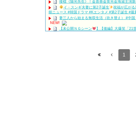
接檔《陽光先生》！金喜善金英光金海淑主演新劇《
イ・スンギ夫妻に第2子誕生
祝福が広がる新
能ニュース #韓国ドラマ #Kエンタメ #第2子誕生 #最
妻三人から始まる無双生活（吹き替え） #中国ド
NEW!
【未公開ＮＧシーン
】【後編】大爆笑「21
ビョンウソク #21世紀の大君夫人 #ngシーン #メイ
記者会見で愛の告白『子供ができました』U-N
#ホンジョンヒョン #unext #short
NEW!
Kang Hoon & Yoon Seo | Simplemente tú |
NE
1
The Miracle We Met Episode 17 Preview Englis
第2話 NO KICKING
NEW!
韓国ドラマ「小さな神の子供たち」1話あらす
「違う（ちがう）・異なる」を韓国語では？「
について
「退屈だ・暇だ」を韓国語では？「심심하다（
■韓国ドラマ『キング～Two Hearts』予告
yoon kyun sang
HSF(126)-윤균상 서울숲 벤치 (YUN Kyunsang)(4)S
yoon kyun sang
ユン・ギュンサン主演「潜入弁護人」第1回特
ハン・ヘジン 한혜진 – (선공개) 강남 3대 얼짱 출신
밥블레스유 2 bobblessyou2 EP.18
ソン・ヘギョ – ソンヘギョ キスまとめ
ハン・ヘジン 한혜진 – Still We (여전히 우리는)