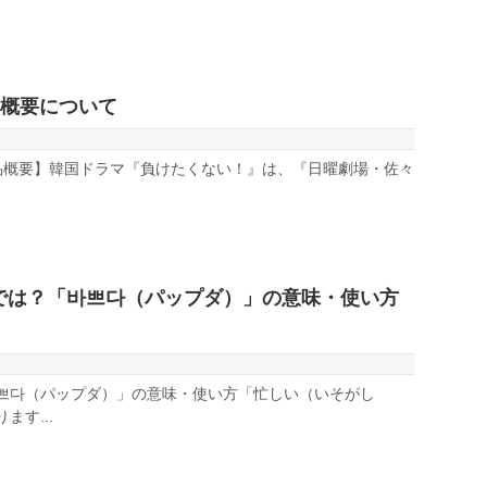
品概要について
品概要】韓国ドラマ『負けたくない！』は、『日曜劇場・佐々
では？「바쁘다（パップダ）」の意味・使い方
쁘다（パップダ）」の意味・使い方「忙しい（いそがし
す...