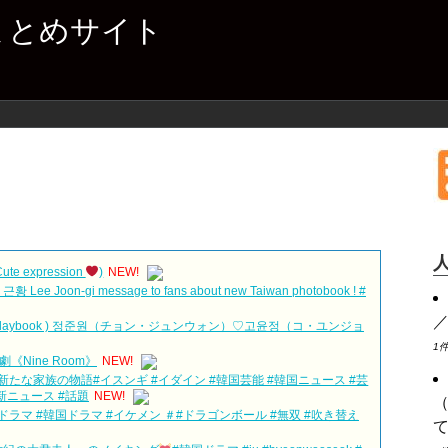
まとめサイト
e expression
)
NEW!
oon-gi message to fans about new Taiwan photobook ! #
ntPlaybook ) 정준원（チョン・ジュンウォン）♡고윤정（コ・ユンジョ
1
Nine Room》
NEW!
たな家族の物語#イスンギ #イダイン #韓国芸能 #韓国ニュース #芸
新ニュース #話題
NEW!
ラマ #韓国ドラマ #イケメン ＃#ドラゴンボール #無双 #吹き替え