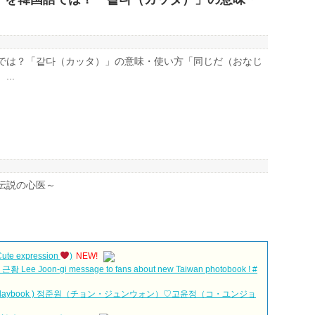
では？「같다（カッタ）」の意味・使い方「同じだ（おなじ
..
伝説の心医～
e expression
)
NEW!
oon-gi message to fans about new Taiwan photobook ! #
ntPlaybook ) 정준원（チョン・ジュンウォン）♡고윤정（コ・ユンジョ