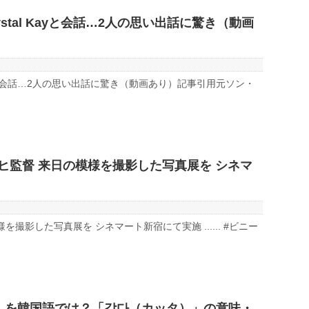
tal Kayと会話…2人の思い出話に驚き（動画
ayと会話…2人の思い出話に驚き（動画あり）記事引用元ソン・
ルヒ監督 来日の模様を撮影した写真展を シネマ
撮影した写真展を シネマート新宿にて実施 ...... #ビニー
」を韓国語では？「같다（カッタ）」の意味・