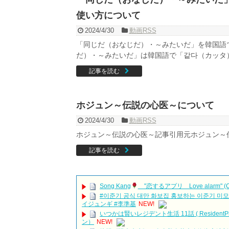
使い方について
2024/4/30
動画RSS
「同じだ（おなじだ）・～みたいだ」を韓国語
だ）・～みたいだ」は韓国語で「같다（カッタ）.
記事を読む
ホジュン～伝説の心医～について
2024/4/30
動画RSS
ホジュン～伝説の心医～記事引用元ホジュン～
記事を読む
Song Kang
"恋するアプリ Love alarm" (Cut
#이준기 공식 대만 화보집 홍보하는 이준기 미모 근황 Lee J
イジュンギ #李準基
NEW!
いつかは賢いレジデント生活 11話 ( Reside
ン）
NEW!