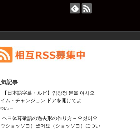
人気記事
【日本語字幕・ルビ】임창정 문을 여시오
／イム・チャンジョン ドアを開けてよ
件のビュー
ヘヨ体尊敬語の過去形の作り方 – 으셨어요
（ウショッソヨ）셨어요（ショッソヨ）につい
て