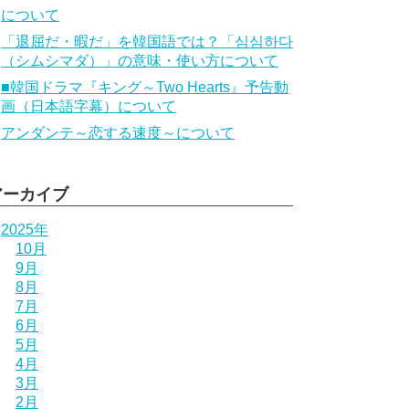
について
「退屈だ・暇だ」を韓国語では？「심심하다
（シムシマダ）」の意味・使い方について
■韓国ドラマ『キング～Two Hearts』予告動
画（日本語字幕）について
アンダンテ～恋する速度～について
アーカイブ
2025年
10月
9月
8月
7月
6月
5月
4月
3月
2月