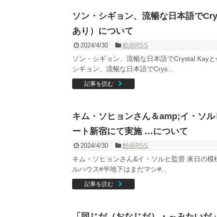
ソン・シギョン、流暢な日本語でCrys
あり）について
2024/4/30
動画RSS
ソン・シギョン、流暢な日本語でCrystal K
シギョン、流暢な日本語でCrys...
記事を読む
キム・ソヒョンさん＆amp;イ・ソ
ート新宿にて実施 …について
2024/4/30
動画RSS
キム・ソヒョンさん&イ・ソルヒ監督 来日の模様を
ルハウス#半地下はまだマシ#...
記事を読む
「同じだ（おなじだ）・～みたいだ