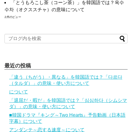
Powered by livedoor 相互RSS
「とうもろこし茶（コーン茶）」を韓国語では？옥수
演で話題 Big News TV
수차（オクススチャ）の意味について
1件のビュー
Powered by livedoor 相互RSS
最近の投稿
「違う（ちがう）・異なる」を韓国語では？「다르다
（タルダ）」の意味・使い方について
について
「退屈だ・暇だ」を韓国語では？「심심하다（シムシマ
ダ）」の意味・使い方について
■韓国ドラマ『キング～Two Hearts』予告動画（日本語
字幕）について
アンダンテ～恋する速度～について