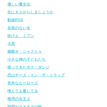
優しい魔女伝
先にキスからしましょうか
動画RSS
名前のない女
吹けよ、ミプン
大君
婿殿オ・ジャクトゥ
小さな神の子どもたち
帰ってきたポク・ダンジ
恋はチーズ・イン・ザ・トラップ
意外なヒーローズ
憎くても愛してる
推理の女王２
時間が止まるその時