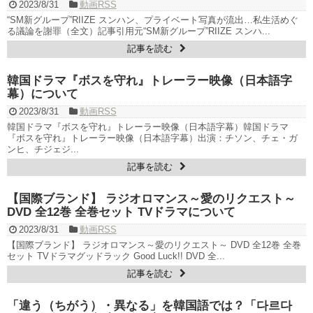
2023/8/31
動画RSS
“SM新グループ”RIIZE スンハン、プライベート写真が流出…私生活めぐ
る議論を謝罪（全文）記事引用元“SM新グループ”RIIZE スンハ...
記事を読む
韓国ドラマ『ボスを守れ』トレーラー映像（日本語字
幕）について
2023/8/31
動画RSS
韓国ドラマ『ボスを守れ』トレーラー映像（日本語字幕）韓国ドラマ
『ボスを守れ』トレーラー映像（日本語字幕）出演：チソン、チェ・ガ
ンヒ、チジェジ...
記事を読む
【国際ブランド】 ラジオロマンス～愛のリクエスト～
DVD 全12巻 全巻セット TVドラマについて
2023/8/31
動画RSS
【国際ブランド】 ラジオロマンス～愛のリクエスト～ DVD 全12巻 全巻
セット TVドラマグッドラック Good Luck!! DVD 全...
記事を読む
「違う（ちがう）・異なる」を韓国語では？「다르다