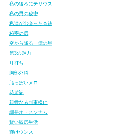
私の後ろにテリウス
私の男の秘密
私達が出会った奇跡
秘密の扉
空から降る一億の星
第3の魅力
耳打ち
胸部外科
脂っぽいメロ
花遊記
親愛なる判事様に
訓長オ・スンナム
賢い監房生活
輝けウンス