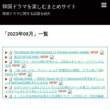
韓国ドラマを楽しむまとめサイト
韓国ドラマに関する話題を紹介
「
2023年08月
」
一覧
The Miracle We Met Episode 17 Preview English Subtitle
NEW!
第2話 NO KICKING
NEW!
韓国ドラマ「小さな神の子供たち」1話あらすじカン・ジファンさん
出演
NEW!
「油っぽいメロ」チャン・ヒョク“俳優同士の相性、とても良い” Big
News TV
NEW!
kiDnap GAME — (ENG) Teaser #이준기 #leejoongi #李準基 #イジュ
ンギ#kiDnapGAME #키드냅게임
NEW!
なぜイカゲーム3のフロントマンは132番のスーツを着ているのか？#
イカゲーム #ドラマ #ネットフリックス
NEW!
イ・スンギ＆miss A出身スジ主演新ドラマ「バガボンド」5月の編成
が変更に…今秋放送予定
NEW!
ISTPとINFPの会話w
NEW!
물러설 생각 1도 없는 윤선우! ＂저희 결혼하겠습니다＂ [여름아 부탁