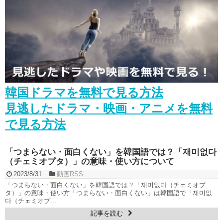
해] 20190920
NEW!
1/6は日本初の韓ドラ＜第1話＞一挙見せますSP！「魔性の喜び」
「第3の魅力」「ライフ」「先にキスからしましょうか」衛星劇場で連続放
送
NEW!
衝突から恋へ…!?
チョン・リョウォン×ユン・ヒョンミン
韓国ドラマ『魔女の法廷』ついに放送開始
NEW!
메이킹 괴짜 판사들의 실종된 정의 찾기 프로젝트! ‘이판사판’ 대본 리
딩 현장!
NEW!
「違う（ちがう）・異なる」を韓国語では？「다르다（タルダ）」
の意味・使い方について
韓国ドラマを無料で見る方法
について
「退屈だ・暇だ」を韓国語では？「심심하다（シムシマダ）」の意
見逃したドラマ・映画・アニメを無料
味・使い方について
■韓国ドラマ『キング～Two Hearts』予告動画（日本語字幕）につい
で見る方法
て
yoon kyun sang
HSF(126)-윤균상 서울숲 벤치 (YUN Kyunsang)(4)September::
「つまらない・面白くない」を韓国語では？「재미없다
Healing in Seoul Forest (서울숲)
（チェミオプタ）」の意味・使い方について
yoon kyun sang
ユン・ギュンサン主演「潜入弁護人」第1回特別公開！
2023/8/31
動画RSS
ハン・ヘジン 한혜진 – (선공개) 강남 3대 얼짱 출신 &#39;한혜진 언니
「つまらない・面白くない」を韓国語では？「재미없다（チェミオプ
&#39; (ft. 도여니의 학창시절) | 편 먹고 갈래요? 밥블레스유 2 bobblessyou2
タ）」の意味・使い方「つまらない・面白くない」は韓国語で「재미없
EP.18
다（チェミオプ...
ソン・ヘギョ – ソンヘギョ キスまとめ
記事を読む
ハン・ヘジン 한혜진 – Still We (여전히 우리는)