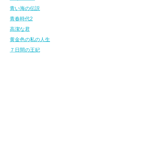
青い海の伝説
青春時代2
高潔な君
黄金色の私の人生
７日間の王妃