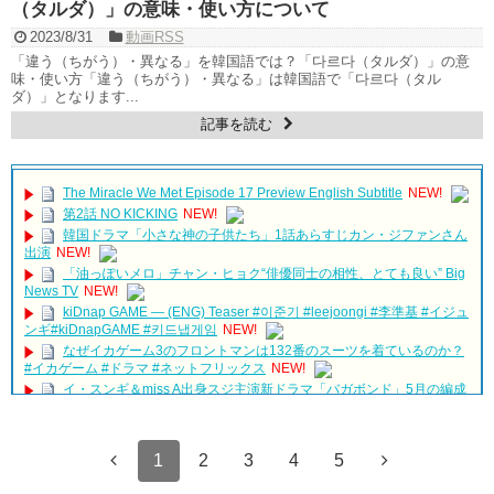
（タルダ）」の意味・使い方について
2023/8/31
動画RSS
「違う（ちがう）・異なる」を韓国語では？「다르다（タルダ）」の意
味・使い方「違う（ちがう）・異なる」は韓国語で「다르다（タル
ダ）」となります...
記事を読む
The Miracle We Met Episode 17 Preview English Subtitle
NEW!
第2話 NO KICKING
NEW!
韓国ドラマ「小さな神の子供たち」1話あらすじカン・ジファンさん
出演
NEW!
「油っぽいメロ」チャン・ヒョク“俳優同士の相性、とても良い” Big
News TV
NEW!
kiDnap GAME — (ENG) Teaser #이준기 #leejoongi #李準基 #イジュ
ンギ#kiDnapGAME #키드냅게임
NEW!
なぜイカゲーム3のフロントマンは132番のスーツを着ているのか？
#イカゲーム #ドラマ #ネットフリックス
NEW!
イ・スンギ＆miss A出身スジ主演新ドラマ「バガボンド」5月の編成
が変更に…今秋放送予定
NEW!
ISTPとINFPの会話w
NEW!
「違う（ちがう）・異なる」を韓国語では？「다르다（タルダ）」
물러설 생각 1도 없는 윤선우! ＂저희 결혼하겠습니다＂ [여름아 부탁
1
2
3
4
5
の意味・使い方について
해] 20190920
NEW!
について
1/6は日本初の韓ドラ＜第1話＞一挙見せますSP！「魔性の喜び」