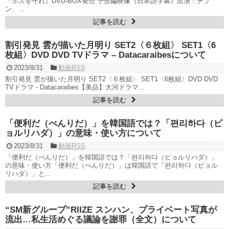
『ボスを守れ』DVD-BOX発売 予告編映像（日本語字幕）出演：チソ
演で話題 Big News TV
ン、...
記事を読む
割引発見 雲が描いた月明り SET2〈６枚組〉 SET1〈6
枚組〉DVD DVD TVドラマ – Datacaraibesについて
Powered by livedoor 相互RSS
2023/8/31
動画RSS
割引発見 雲が描いた月明り SET2〈６枚組〉 SET1〈6枚組〉DVD DVD
TVドラマ - Datacaraibes【美品】大河ドラマ...
記事を読む
「便利だ（べんりだ）」を韓国語では？「편리하다（ピ
ョルリハダ）」の意味・使い方について
2023/8/31
動画RSS
「便利だ（べんりだ）」を韓国語では？「편리하다（ピョルリハダ）」
の意味・使い方「便利だ（べんりだ）」は韓国語で「편리하다（ピョル
リハダ）」と...
記事を読む
“SM新グループ”RIIZE スンハン、プライベート写真が
流出…私生活めぐる議論を謝罪（全文）について