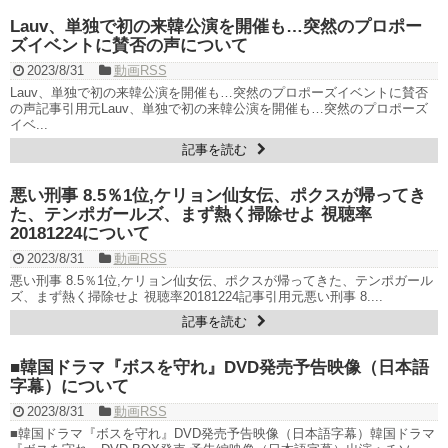
한가인 –
Lauv、単独で初の来韓公演を開催も…突然のプロポー
九尾狐外伝 第２話 キム・ジウ チョ・ヒョンジェ
ズイベントに賛否の声について
九尾狐外伝 メイキング03 ハン・イェスル
チョ・ヒョンジェ 조현재 九尾狐外伝 制作発表会
2023/8/31
動画RSS
キム・テヒの弟イ・ワン♥イ・ボミ、今日（28日）結婚……
Lauv、単独で初の来韓公演を開催も…突然のプロポーズイベントに賛否
「ライフ・ オン・ マーズ」2019年11月2日TSUTAYAにて先行レンタ
の声記事引用元Lauv、単独で初の来韓公演を開催も…突然のプロポーズ
ル開始！
イベ...
(ENG SUB) Behind The Scene Hyun Bin 현빈
손예진 Son Ye Jin-
記事を読む
Crash Landing On You/ヒョンビン
ソンイェジン / エンジョイ
ユン・ギュンサン、番組にも登場した愛猫が急死…イ・ソンギョン
ら同僚芸能人から慰めの言葉が続々 – Taka News
悪い刑事 8.5％1位,ケリョン仙女伝、ポクスが帰ってき
キム・レウォンの影絵遊び！？「黒騎士～永遠の約束～」メイキン
た、テンポガールズ、まず熱く掃除せよ 視聴率
グを一部公開（DVD-SET2特典映像より）
20181224について
「まず熱く掃除せよ」女優キム・ユジョン、「健康がとても回復…
2023/8/31
動画RSS
痩せたのはソン・ジェリムのせい!? 」 (11/26)
【裏芸能】キムユジョンの熱愛彼氏はあの大物俳優
悪い刑事 8.5％1位,ケリョン仙女伝、ポクスが帰ってきた、テンポガール
ズ、まず熱く掃除せよ 視聴率20181224記事引用元悪い刑事 8....
キム・ユジョン、美しいセルフショットで近況を伝える“会いたいで
しょ？” Big News TV
記事を読む
キム・ユジョン、新ドラマ「まず熱く掃除せよ」に出演確定…“台本
を見た瞬間惹かれた” 20180123
■韓国ドラマ『ボスを守れ』DVD発売予告映像（日本語
幻の王女チャミョンゴ エンディング
字幕）について
YUCHUN ♥ LOVE 15 「成均館 5話」
[Fan MV]七日の王妃(7일의 왕비)OST – 정기고 (Junggigo) – 그리고
2023/8/31
動画RSS
그려도 (Miss You In My Heart)
■韓国ドラマ『ボスを守れ』DVD発売予告映像（日本語字幕）韓国ドラマ
俳優カン・ギヨン、突然の熱愛宣言…「キム秘書がなぜそうか」出