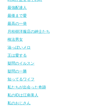
最強配達人
最後まで愛
最高の一発
月桂樹洋服店の紳士たち
検法男女
油っぽいメロ
王は愛する
疑問のイルスン
疑問の一勝
知ってるワイフ
私たちが出会った奇跡
私のIDは江南美人
私のおじさん