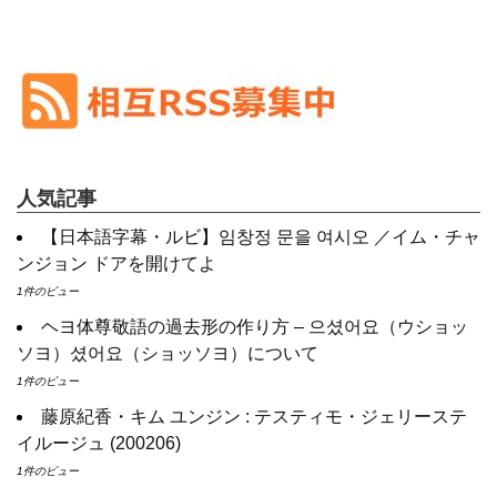
「退屈だ・暇だ」を韓国語では？「심심하다（シムシマダ）」の意
「第3の魅力」「ライフ」「先にキスからしましょうか」衛星劇場で連続放
味・使い方について
送
NEW!
■韓国ドラマ『キング～Two Hearts』予告動画（日本語字幕）につい
衝突から恋へ…!?
チョン・リョウォン×ユン・ヒョンミン
て
韓国ドラマ『魔女の法廷』ついに放送開始
NEW!
yoon kyun sang
메이킹 괴짜 판사들의 실종된 정의 찾기 프로젝트! ‘이판사판’ 대본 리
딩 현장!
NEW!
HSF(126)-윤균상 서울숲 벤치 (YUN Kyunsang)(4)September::
Healing in Seoul Forest (서울숲)
ハン・ヘジン 한혜진 – (선공개) 강남 3대 얼짱 출신 &#39;한혜진 언니
&#39; (ft. 도여니의 학창시절) | 편 먹고 갈래요? 밥블레스유 2 bobblessyou2
yoon kyun sang
EP.18
ユン・ギュンサン主演「潜入弁護人」第1回特別公開！
ソン・ヘギョ – ソンヘギョ キスまとめ
九尾狐外伝 第２話 キム・ジウ チョ・ヒョンジェ
人気記事
ハン・ヘジン 한혜진 – Still We (여전히 우리는)
九尾狐外伝 メイキング03 ハン・イェスル
한가인 –
チョ・ヒョンジェ 조현재 九尾狐外伝 制作発表会
【日本語字幕・ルビ】임창정 문을 여시오 ／イム・チャ
「ライフ・ オン・ マーズ」2019年11月2日TSUTAYAにて先行レン
キム・テヒの弟イ・ワン♥イ・ボミ、今日（28日）結婚……
ンジョン ドアを開けてよ
タル開始！
「まず熱く掃除せよ」女優キム・ユジョン、「健康がとても回復…
(ENG SUB) Behind The Scene Hyun Bin 현빈
손예진 Son Ye Jin-
痩せたのはソン・ジェリムのせい!? 」 (11/26)
1件のビュー
Crash Landing On You/ヒョンビン
ソンイェジン / エンジョイ
【裏芸能】キムユジョンの熱愛彼氏はあの大物俳優
ユン・ギュンサン、番組にも登場した愛猫が急死…イ・ソンギョン
ヘヨ体尊敬語の過去形の作り方 – 으셨어요（ウショッ
キム・ユジョン、美しいセルフショットで近況を伝える“会いたいで
ら同僚芸能人から慰めの言葉が続々 – Taka News
しょ？” Big News TV
ソヨ）셨어요（ショッソヨ）について
キム・レウォンの影絵遊び！？「黒騎士～永遠の約束～」メイキン
キム・ユジョン、新ドラマ「まず熱く掃除せよ」に出演確定…“台本
グを一部公開（DVD-SET2特典映像より）
1件のビュー
を見た瞬間惹かれた” 20180123
幻の王女チャミョンゴ エンディング
藤原紀香・キム ユンジン : テスティモ・ジェリーステ
YUCHUN ♥ LOVE 15 「成均館 5話」
イルージュ (200206)
[Fan MV]七日の王妃(7일의 왕비)OST – 정기고 (Junggigo) – 그리고
그려도 (Miss You In My Heart)
1件のビュー
俳優カン・ギヨン、突然の熱愛宣言…「キム秘書がなぜそうか」出