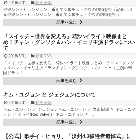
俳優カン・ギヨン、突然の熱愛宣言…「キム秘書がなぜそうか」出
2018/3/31
動画RSS
演で話題 Big News TV
俳優シン・ヒョンジュン、番組で女優チェ・ジウの結婚を祝う記事引用
元俳優シン・ヒョンジュン、番組で女優チェ・ジウの結婚を祝う
記事を読む
「スイッチ－世界を変えろ」3話ハイライト映像まと
Powered by livedoor 相互RSS
め！チャン・グンソク＆ハン・イェリ主演ドラマについ
て
2018/3/31
動画RSS
「スイッチ－世界を変えろ」3話ハイライト映像まとめ！チャン・グンソ
ク＆ハン・イェリ主演ドラマチャン・グンソク、ハン・イェリ主演の韓
国ドラマ「...
記事を読む
キム・ユジョン と ジェジュンについて
2018/3/31
動画RSS
キム・ユジョン と ジェジュンキム・ユジョン と 野田樹潤 ？ キム・ユジ
ョン と ジョイ(Red Velvet) · キム・ユジョン と ...
記事を読む
【公式】歌手イ・ヒョリ、「済州4.3犠牲者追悼式」に