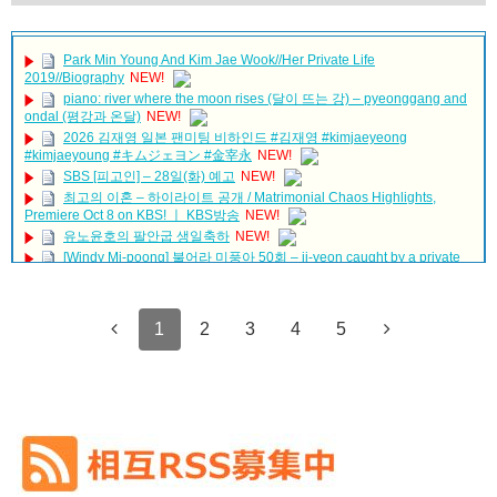
Park Min Young And Kim Jae Wook//Her Private Life
2019//Biography
NEW!
piano: river where the moon rises (달이 뜨는 강) – pyeonggang and
ondal (평강과 온달)
NEW!
2026 김재영 일본 팬미팅 비하인드 #김재영 #kimjaeyeong
#kimjaeyoung #キムジェヨン #金宰永
NEW!
SBS [피고인] – 28일(화) 예고
NEW!
최고의 이혼 – 하이라이트 공개 / Matrimonial Chaos Highlights,
Premiere Oct 8 on KBS! ㅣ KBS방송
NEW!
유노윤호의 팔안굽 생일축하
NEW!
[Windy Mi-poong] 불어라 미풍아 50회 – ji-yeon caught by a private
loan shark 20170218
NEW!
JAEJOONG(ジェジュン)、日本語で本作の魅力を語る！美しくも怪
「違う（ちがう）・異なる」を韓国語では？「다르다（タルダ）」
しい祈祷師を熱演 映画『神社 悪魔のささやき』日本語メッセージ付き本編
1
2
3
4
5
の意味・使い方について
映像
NEW!
について
「30だけど17です」ヤン・セジョンのお姫様抱っこや腕枕に胸キュ
ン必至！スペシャル映像公開！
NEW!
「退屈だ・暇だ」を韓国語では？「심심하다（シムシマダ）」の意
味・使い方について
ソ・イングクさんもうホテル着いたかな？いよいよ
タイのファン
ミだ〜
お留守番寂しいから一緒にホテル行ってる妄想
NEW!
■韓国ドラマ『キング～Two Hearts』予告動画（日本語字幕）につい
て
「七日の王妃」パク・ミニョン インタビュー 7/3発売ＤＶＤＳＥ
Ｔ１映像特典より
NEW!
yoon kyun sang
SKY Castle #Kdrama #Doramas #Netflix #KDramaBrasil
HSF(126)-윤균상 서울숲 벤치 (YUN Kyunsang)(4)September::
#KoreanDrama #Dorameira #KdramaEdit
NEW!
Healing in Seoul Forest (서울숲)