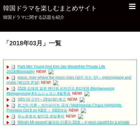
韓国ドラマを楽しむまとめサイト
韓国ドラマに関する話題を紹介
「
2018年03月
」
一覧
Park Min Young And Kim Jae Wook//Her Private Life
2019//Biography
NEW!
piano: river where the moon rises (달이 뜨는 강) – pyeonggang and
ondal (평강과 온달)
NEW!
2026 김재영 일본 팬미팅 비하인드 #김재영 #kimjaeyeong
#kimjaeyoung #キムジェヨン #金宰永
NEW!
SBS [피고인] – 28일(화) 예고
NEW!
최고의 이혼 – 하이라이트 공개 / Matrimonial Chaos Highlights,
Premiere Oct 8 on KBS! ㅣ KBS방송
NEW!
유노윤호의 팔안굽 생일축하
NEW!
[Windy Mi-poong] 불어라 미풍아 50회 – ji-yeon caught by a private
loan shark 20170218
NEW!
JAEJOONG(ジェジュン)、日本語で本作の魅力を語る！美しくも怪
しい祈祷師を熱演 映画『神社 悪魔のささやき』日本語メッセージ付き本編