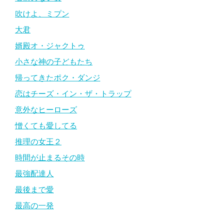
吹けよ、ミプン
大君
婿殿オ・ジャクトゥ
小さな神の子どもたち
帰ってきたポク・ダンジ
恋はチーズ・イン・ザ・トラップ
意外なヒーローズ
憎くても愛してる
推理の女王２
時間が止まるその時
最強配達人
最後まで愛
最高の一発