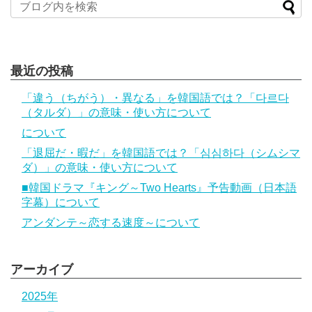
最近の投稿
「違う（ちがう）・異なる」を韓国語では？「다르다
（タルダ）」の意味・使い方について
について
「退屈だ・暇だ」を韓国語では？「심심하다（シムシマ
ダ）」の意味・使い方について
■韓国ドラマ『キング～Two Hearts』予告動画（日本語
字幕）について
アンダンテ～恋する速度～について
アーカイブ
2025年