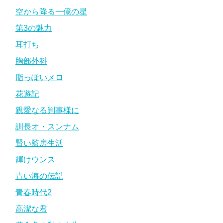
空から降る一億の星
第3の魅力
耳打ち
胸部外科
脂っぽいメロ
花遊記
親愛なる判事様に
訓長オ・スンナム
賢い監房生活
輝けウンス
青い海の伝説
青春時代2
高潔な君