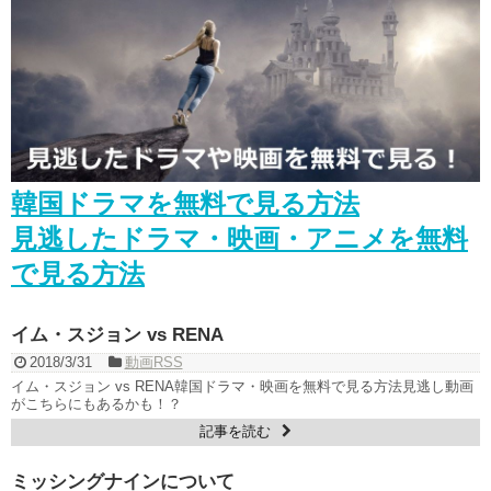
映像
NEW!
「30だけど17です」ヤン・セジョンのお姫様抱っこや腕枕に胸キュ
ン必至！スペシャル映像公開！
NEW!
ソ・イングクさんもうホテル着いたかな？いよいよ
タイのファン
ミだ〜
お留守番寂しいから一緒にホテル行ってる妄想
NEW!
「七日の王妃」パク・ミニョン インタビュー 7/3発売ＤＶＤＳＥ
Ｔ１映像特典より
NEW!
SKY Castle #Kdrama #Doramas #Netflix #KDramaBrasil
#KoreanDrama #Dorameira #KdramaEdit
NEW!
「違う（ちがう）・異なる」を韓国語では？「다르다（タルダ）」
韓国ドラマを無料で見る方法
の意味・使い方について
について
見逃したドラマ・映画・アニメを無料
「退屈だ・暇だ」を韓国語では？「심심하다（シムシマダ）」の意
味・使い方について
で見る方法
■韓国ドラマ『キング～Two Hearts』予告動画（日本語字幕）につい
て
yoon kyun sang
イム・スジョン vs RENA
HSF(126)-윤균상 서울숲 벤치 (YUN Kyunsang)(4)September::
Healing in Seoul Forest (서울숲)
2018/3/31
動画RSS
yoon kyun sang
イム・スジョン vs RENA韓国ドラマ・映画を無料で見る方法見逃し動画
ユン・ギュンサン主演「潜入弁護人」第1回特別公開！
がこちらにもあるかも！？
ハン・ヘジン 한혜진 – (선공개) 강남 3대 얼짱 출신 &#39;한혜진 언니
記事を読む
&#39; (ft. 도여니의 학창시절) | 편 먹고 갈래요? 밥블레스유 2 bobblessyou2
EP.18
ソン・ヘギョ – ソンヘギョ キスまとめ
ミッシングナインについて