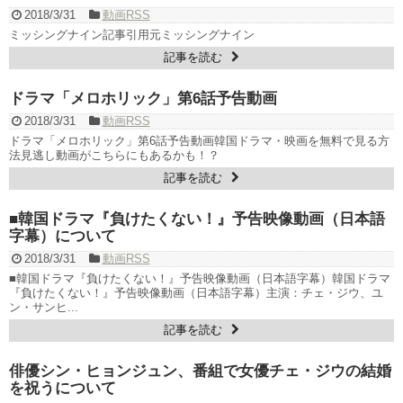
ハン・ヘジン 한혜진 – Still We (여전히 우리는)
2018/3/31
動画RSS
한가인 –
ミッシングナイン記事引用元ミッシングナイン
九尾狐外伝 第２話 キム・ジウ チョ・ヒョンジェ
九尾狐外伝 メイキング03 ハン・イェスル
記事を読む
チョ・ヒョンジェ 조현재 九尾狐外伝 制作発表会
キム・テヒの弟イ・ワン♥イ・ボミ、今日（28日）結婚……
ドラマ「メロホリック」第6話予告動画
「ライフ・ オン・ マーズ」2019年11月2日TSUTAYAにて先行レンタ
2018/3/31
動画RSS
ル開始！
(ENG SUB) Behind The Scene Hyun Bin 현빈
손예진 Son Ye Jin-
ドラマ「メロホリック」第6話予告動画韓国ドラマ・映画を無料で見る方
Crash Landing On You/ヒョンビン
ソンイェジン / エンジョイ
法見逃し動画がこちらにもあるかも！？
ユン・ギュンサン、番組にも登場した愛猫が急死…イ・ソンギョン
記事を読む
ら同僚芸能人から慰めの言葉が続々 – Taka News
キム・レウォンの影絵遊び！？「黒騎士～永遠の約束～」メイキン
グを一部公開（DVD-SET2特典映像より）
■韓国ドラマ『負けたくない！』予告映像動画（日本語
「まず熱く掃除せよ」女優キム・ユジョン、「健康がとても回復…
字幕）について
痩せたのはソン・ジェリムのせい!? 」 (11/26)
2018/3/31
動画RSS
【裏芸能】キムユジョンの熱愛彼氏はあの大物俳優
■韓国ドラマ『負けたくない！』予告映像動画（日本語字幕）韓国ドラマ
キム・ユジョン、美しいセルフショットで近況を伝える“会いたいで
『負けたくない！』予告映像動画（日本語字幕）主演：チェ・ジウ、ユ
しょ？” Big News TV
ン・サンヒ...
キム・ユジョン、新ドラマ「まず熱く掃除せよ」に出演確定…“台本
を見た瞬間惹かれた” 20180123
記事を読む
幻の王女チャミョンゴ エンディング
YUCHUN ♥ LOVE 15 「成均館 5話」
俳優シン・ヒョンジュン、番組で女優チェ・ジウの結婚
[Fan MV]七日の王妃(7일의 왕비)OST – 정기고 (Junggigo) – 그리고
を祝うについて
그려도 (Miss You In My Heart)