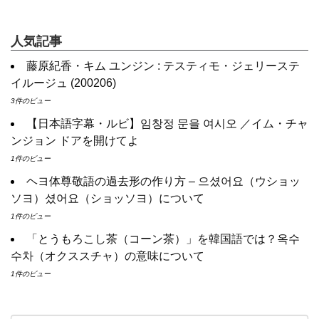
ハン・ヘジン 한혜진 – (선공개) 강남 3대 얼짱 출신 &#39;한혜진 언니
yoon kyun sang
&#39; (ft. 도여니의 학창시절) | 편 먹고 갈래요? 밥블레스유 2 bobblessyou2
ユン・ギュンサン主演「潜入弁護人」第1回特別公開！
EP.18
九尾狐外伝 第２話 キム・ジウ チョ・ヒョンジェ
人気記事
ソン・ヘギョ – ソンヘギョ キスまとめ
九尾狐外伝 メイキング03 ハン・イェスル
ハン・ヘジン 한혜진 – Still We (여전히 우리는)
チョ・ヒョンジェ 조현재 九尾狐外伝 制作発表会
藤原紀香・キム ユンジン : テスティモ・ジェリーステ
한가인 –
キム・テヒの弟イ・ワン♥イ・ボミ、今日（28日）結婚……
イルージュ (200206)
「ライフ・ オン・ マーズ」2019年11月2日TSUTAYAにて先行レン
「まず熱く掃除せよ」女優キム・ユジョン、「健康がとても回復…
タル開始！
痩せたのはソン・ジェリムのせい!? 」 (11/26)
3件のビュー
(ENG SUB) Behind The Scene Hyun Bin 현빈
손예진 Son Ye Jin-
【裏芸能】キムユジョンの熱愛彼氏はあの大物俳優
Crash Landing On You/ヒョンビン
ソンイェジン / エンジョイ
【日本語字幕・ルビ】임창정 문을 여시오 ／イム・チャ
キム・ユジョン、美しいセルフショットで近況を伝える“会いたいで
ユン・ギュンサン、番組にも登場した愛猫が急死…イ・ソンギョン
しょ？” Big News TV
ンジョン ドアを開けてよ
ら同僚芸能人から慰めの言葉が続々 – Taka News
キム・ユジョン、新ドラマ「まず熱く掃除せよ」に出演確定…“台本
キム・レウォンの影絵遊び！？「黒騎士～永遠の約束～」メイキン
1件のビュー
を見た瞬間惹かれた” 20180123
グを一部公開（DVD-SET2特典映像より）
幻の王女チャミョンゴ エンディング
ヘヨ体尊敬語の過去形の作り方 – 으셨어요（ウショッ
YUCHUN ♥ LOVE 15 「成均館 5話」
ソヨ）셨어요（ショッソヨ）について
[Fan MV]七日の王妃(7일의 왕비)OST – 정기고 (Junggigo) – 그리고
그려도 (Miss You In My Heart)
1件のビュー
俳優カン・ギヨン、突然の熱愛宣言…「キム秘書がなぜそうか」出
「とうもろこし茶（コーン茶）」を韓国語では？옥수
演で話題 Big News TV
Powered by livedoor 相互RSS
수차（オクススチャ）の意味について
1件のビュー
Powered by livedoor 相互RSS