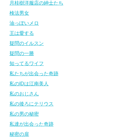
月桂樹洋服店の紳士たち
検法男女
油っぽいメロ
王は愛する
疑問のイルスン
疑問の一勝
知ってるワイフ
私たちが出会った奇跡
私のIDは江南美人
私のおじさん
私の後ろにテリウス
私の男の秘密
私達が出会った奇跡
秘密の扉