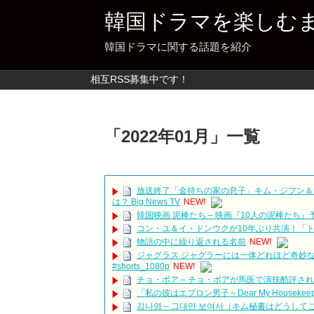
韓国ドラマを楽しむ
韓国ドラマに関する話題を紹介
相互RSS募集中です！
「
2022年01月
」
一覧
放送終了「金持ちの家の息子」キム・ジフン＆
は？ Big News TV
NEW!
韓国映画 泥棒たち – 映画『10人の泥棒たち』
コン・ユ＆イ・ドンウクが10年ぶり共演！「
物語の中に繰り返される名前
NEW!
ジャグラス ジャグラーには一体どれほど奇妙な趣
#shorts_1080p
NEW!
チョ・ボア – チョ・ボアが馬医で演技酷評
「私の彼はエプロン男子～Dear My Housek
김나영 – 그대만 보여서（キム秘書はどうしてこうな