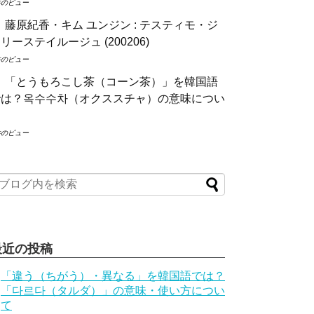
件のビュー
藤原紀香・キム ユンジン : テスティモ・ジ
リーステイルージュ (200206)
件のビュー
「とうもろこし茶（コーン茶）」を韓国語
では？옥수수차（オクススチャ）の意味につい
て
件のビュー
最近の投稿
「違う（ちがう）・異なる」を韓国語では？
「다르다（タルダ）」の意味・使い方につい
て