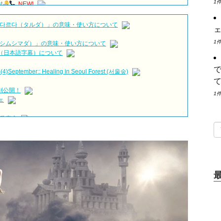
1
t
NEW!
ER GIFT in韓国
NEW!
ags
#cdrama #cdramakiss
NEW!
다르다（タルダ）」の意味・使い方について
ェ
us the Lee Min-ho Rumors?!)
NEW!
 &#39;한혜진 언니&#39; (ft. 도여니의 학창시절) | 편 먹고 갈래요?
1
シムシマダ）」の意味・使い方について
動画（日本語字幕）について
eptember:: Healing in Seoul Forest (서울숲)
SUTAYAにて先行レンタル開始！
別公開！
1
손예진 Son Ye Jin-Crash Landing On You/ヒョンビン
ソンイェ
ェ
…イ・ソンギョンら同僚芸能人から慰めの言葉が続々 – Taka
発表会
日）結婚……
約束～」メイキングを一部公開（DVD-SET2特典映像より）
がとても回復…痩せたのはソン・ジェリムのせい!? 」 (11/26)
俳優
る“会いたいでしょ？” Big News TV
出演確定…“台本を見た瞬間惹かれた” 20180123
ggigo) – 그리고 그려도 (Miss You In My Heart)
ぜそうか」出演で話題 Big News TV