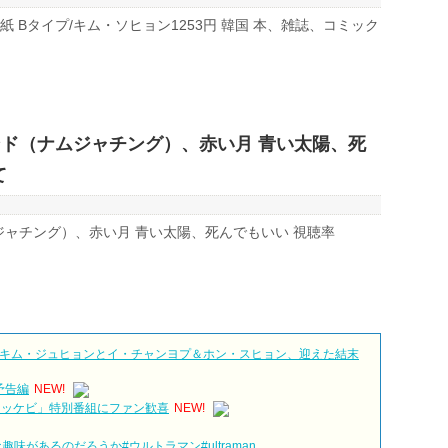
・ユ表紙 Bタイプ/キム・ソヒョン1253円 韓国 本、雑誌、コミック
レンド（ナムジャチング）、赤い月 青い太陽、死
て
ムジャチング）、赤い月 青い太陽、死んでもいい 視聴率
キム・ジュヒョンとイ・チャンヨプ＆ホン・スヒョン、迎えた結末
予告編
NEW!
トッケビ」特別番組にファン歓喜
NEW!
味があるのだろうか#ウルトラマン#ultraman