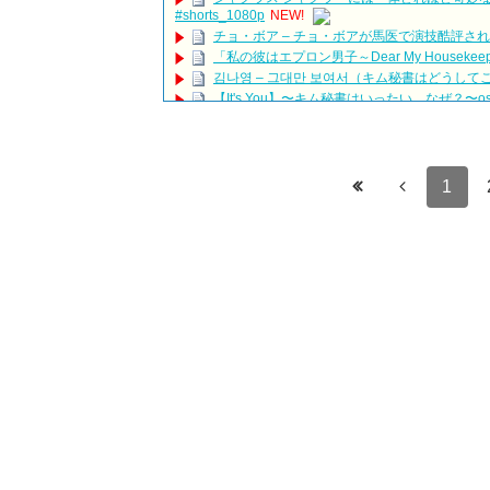
#shorts_1080p
NEW!
チョ・ボア – チョ・ボアが馬医で演技酷評
「私の彼はエプロン男子～Dear My Housek
김나영 – 그대만 보여서（キム秘書はどうしてこうな
【It's You】〜キム秘書はいったい、なぜ？〜os
260711 パクヒョンシク 박형식 ファンミ SUMM
Tag your
🤌
Drama The miracle we met T
GONG YOO & KIM GO-EUN 2026 REUNION! (Pl
「違う（ちがう）・異なる」を韓国語では？「
1
について
「退屈だ・暇だ」を韓国語では？「심심하다（
■韓国ドラマ『キング～Two Hearts』予告
yoon kyun sang
HSF(126)-윤균상 서울숲 벤치 (YUN Kyunsang)(4)S
yoon kyun sang
ユン・ギュンサン主演「潜入弁護人」第1回特
ハン・ヘジン 한혜진 – (선공개) 강남 3대 얼짱 출신
밥블레스유 2 bobblessyou2 EP.18
ソン・ヘギョ – ソンヘギョ キスまとめ
ハン・ヘジン 한혜진 – Still We (여전히 우리는)
한가인 –
九尾狐外伝 第２話 キム・ジウ チョ・ヒョンジ
九尾狐外伝 メイキング03 ハン・イェスル