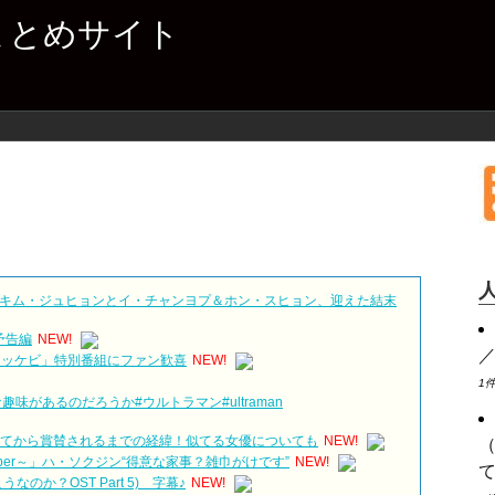
まとめサイト
キム・ジュヒョンとイ・チャンヨプ＆ホン・スヒョン、迎えた結末
予告編
NEW!
トッケビ」特別番組にファン歓喜
NEW!
1
味があるのだろうか#ウルトラマン#ultraman
されてから賞賛されるまでの経緯！似てる女優についても
NEW!
eeper～」ハ・ソクジン“得意な家事？雑巾がけです”
NEW!
のか？OST Part 5) 字幕♪
NEW!