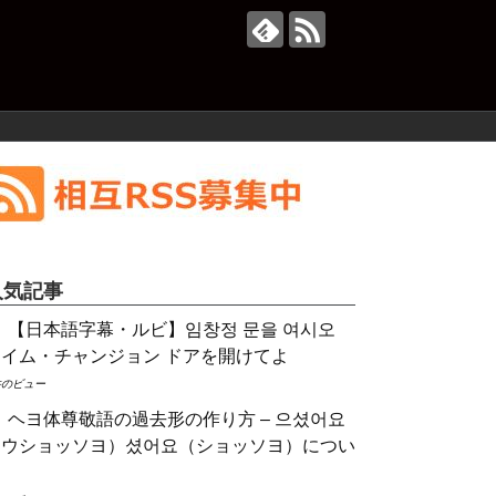
人気記事
【日本語字幕・ルビ】임창정 문을 여시오
／イム・チャンジョン ドアを開けてよ
件のビュー
ヘヨ体尊敬語の過去形の作り方 – 으셨어요
（ウショッソヨ）셨어요（ショッソヨ）につい
て