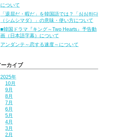
について
「退屈だ・暇だ」を韓国語では？「심심하다
（シムシマダ）」の意味・使い方について
■韓国ドラマ『キング～Two Hearts』予告動
画（日本語字幕）について
アンダンテ～恋する速度～について
アーカイブ
2025年
10月
9月
8月
7月
6月
5月
4月
3月
2月