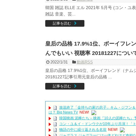
韓国 雑誌 ELLE エル 2021年 5月号 (コン
雑誌 音楽、芸...
記事を読む
皇后の品格 17.9%1位、ボーイフ
んでもいい 視聴率 20181227につい
2022/1/31
動画RSS
皇后の品格 17.9%1位、ボーイフレンド（ナ
20181227記事引用元皇后の品格 ...
記事を読む
放送終了「金持ちの家の息子」キム・ジフン＆
は？ Big News TV
NEW!
韓国映画 泥棒たち – 映画『10人の泥棒たち』
コン・ユ＆イ・ドンウクが10年ぶり共演！「
物語の中に繰り返される名前
NEW!
ジャグラス ジャグラーには一体どれほど奇妙な趣