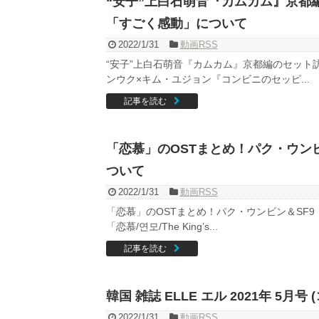
“安子”上白石萌音『カムカム』京都
「すごく感動」について
2022/1/31
動画RSS
“安子”上白石萌音『カムカム』京都編のセット
ンウク×キム・ユジョン『コンビニのセッピ...
記事を読む
「恋慕」のOSTまとめ！パク・ウン
ついて
2022/1/31
動画RSS
「恋慕」のOSTまとめ！パク・ウンビン＆SF9
「恋慕/연모/The King’s...
記事を読む
韓国 雑誌 ELLE エル 2021年 5
2022/1/31
動画RSS