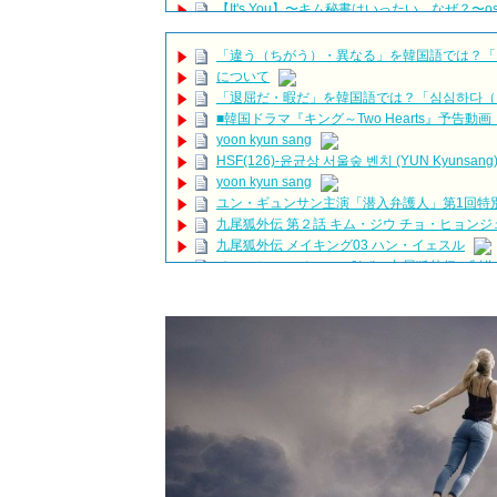
【It's You】〜キム秘書はいったい、なぜ？〜os
260711 パクヒョンシク 박형식 ファンミ SUMM
Tag your
🤌
Drama The miracle we met T
「違う（ちがう）・異なる」を韓国語では？「
GONG YOO & KIM GO-EUN 2026 REUNION! (Pl
について
ハン・ヘジン 한혜진 – (선공개) 강남 3대 얼짱 출신
「退屈だ・暇だ」を韓国語では？「심심하다（
밥블레스유 2 bobblessyou2 EP.18
■韓国ドラマ『キング～Two Hearts』予告
ソン・ヘギョ – ソンヘギョ キスまとめ
yoon kyun sang
ハン・ヘジン 한혜진 – Still We (여전히 우리는)
HSF(126)-윤균상 서울숲 벤치 (YUN Kyunsang)(4)S
한가인 –
yoon kyun sang
「ライフ・ オン・ マーズ」2019年11月2日T
ユン・ギュンサン主演「潜入弁護人」第1回特
(ENG SUB) Behind The Scene Hyun Bin 현빈
九尾狐外伝 第２話 キム・ジウ チョ・ヒョンジ
ジン / エンジョイ
九尾狐外伝 メイキング03 ハン・イェスル
ユン・ギュンサン、番組にも登場した愛猫が急死
チョ・ヒョンジェ 조현재 九尾狐外伝 制作
News
キム・テヒの弟イ・ワン♥イ・ボミ、今日（28
キム・レウォンの影絵遊び！？「黒騎士～永遠の
「まず熱く掃除せよ」女優キム・ユジョン、「健康
【裏芸能】キムユジョンの熱愛彼氏はあの大物
キム・ユジョン、美しいセルフショットで近況を伝え
キム・ユジョン、新ドラマ「まず熱く掃除せよ」に
幻の王女チャミョンゴ エンディング
Powered by livedoor 相互RSS
YUCHUN ♥ LOVE 15 「成均館 5話」
[Fan MV]七日の王妃(7일의 왕비)OST – 정기고 (Jun
俳優カン・ギヨン、突然の熱愛宣言…「キム秘書がな