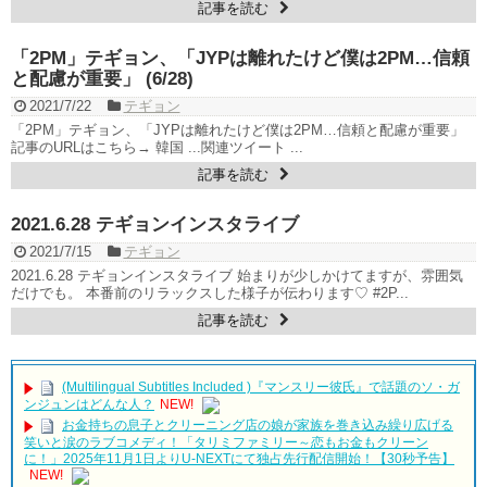
記事を読む
「2PM」テギョン、「JYPは離れたけど僕は2PM…信頼
と配慮が重要」 (6/28)
2021/7/22
テギョン
「2PM」テギョン、「JYPは離れたけど僕は2PM…信頼と配慮が重要」
記事のURLはこちら→ 韓国 ...関連ツイート ...
記事を読む
2021.6.28 テギョンインスタライブ
2021/7/15
テギョン
2021.6.28 テギョンインスタライブ 始まりが少しかけてますが、雰囲気
だけでも。 本番前のリラックスした様子が伝わります♡ #2P...
記事を読む
(Multilingual Subtitles Included )『マンスリー彼氏』で話題のソ・ガ
ンジュンはどんな人？
NEW!
お金持ちの息子とクリーニング店の娘が家族を巻き込み繰り広げる
笑いと涙のラブコメディ！「タリミファミリー～恋もお金もクリーン
に！」2025年11月1日よりU-NEXTにて独占先行配信開始！【30秒予告】
NEW!