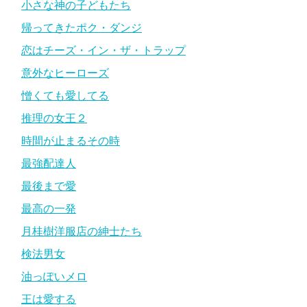
小さな神の子どもたち
帰ってきたポク・ダンジ
恋はチーズ・イン・ザ・トラップ
意外なヒーローズ
憎くても愛してる
推理の女王２
時間が止まるその時
最強配達人
最後まで愛
最高の一発
月桂樹洋服店の紳士たち
検法男女
油っぽいメロ
王は愛する