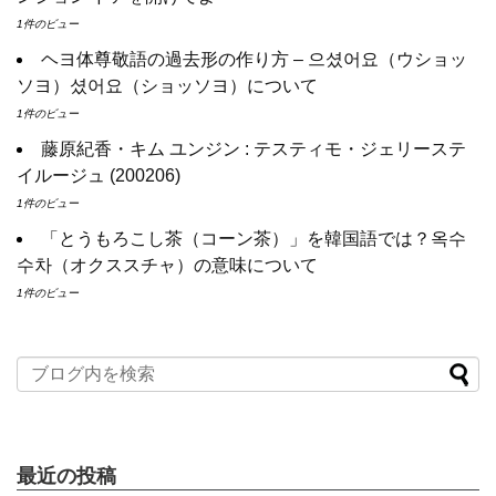
ソン・ヘギョ – ソンヘギョ キスまとめ
ユン・ギュンサン主演「潜入弁護人」第1回特別公開！
1件のビュー
ハン・ヘジン 한혜진 – Still We (여전히 우리는)
九尾狐外伝 第２話 キム・ジウ チョ・ヒョンジェ
한가인 –
九尾狐外伝 メイキング03 ハン・イェスル
ヘヨ体尊敬語の過去形の作り方 – 으셨어요（ウショッ
「ライフ・ オン・ マーズ」2019年11月2日TSUTAYAにて先行レン
チョ・ヒョンジェ 조현재 九尾狐外伝 制作発表会
ソヨ）셨어요（ショッソヨ）について
タル開始！
キム・テヒの弟イ・ワン♥イ・ボミ、今日（28日）結婚……
(ENG SUB) Behind The Scene Hyun Bin 현빈
손예진 Son Ye Jin-
「まず熱く掃除せよ」女優キム・ユジョン、「健康がとても回復…
1件のビュー
Crash Landing On You/ヒョンビン
ソンイェジン / エンジョイ
痩せたのはソン・ジェリムのせい!? 」 (11/26)
藤原紀香・キム ユンジン : テスティモ・ジェリーステ
ユン・ギュンサン、番組にも登場した愛猫が急死…イ・ソンギョン
【裏芸能】キムユジョンの熱愛彼氏はあの大物俳優
ら同僚芸能人から慰めの言葉が続々 – Taka News
イルージュ (200206)
キム・ユジョン、美しいセルフショットで近況を伝える“会いたいで
キム・レウォンの影絵遊び！？「黒騎士～永遠の約束～」メイキン
しょ？” Big News TV
グを一部公開（DVD-SET2特典映像より）
1件のビュー
キム・ユジョン、新ドラマ「まず熱く掃除せよ」に出演確定…“台本
を見た瞬間惹かれた” 20180123
「とうもろこし茶（コーン茶）」を韓国語では？옥수
幻の王女チャミョンゴ エンディング
수차（オクススチャ）の意味について
YUCHUN ♥ LOVE 15 「成均館 5話」
[Fan MV]七日の王妃(7일의 왕비)OST – 정기고 (Junggigo) – 그리고
1件のビュー
그려도 (Miss You In My Heart)
Powered by livedoor 相互RSS
俳優カン・ギヨン、突然の熱愛宣言…「キム秘書がなぜそうか」出
演で話題 Big News TV
Powered by livedoor 相互RSS
最近の投稿