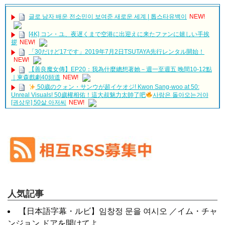
글로 남자 배운 전소민이 보여준 새로운 세계 | 톱스타유백이
NEW!
[4K] コン・ユ、夜遅くまで空港に出迎えに来たファンに嬉しい手挨
拶
NEW!
「30だけど17です」2019年7月2日TSUTAYA先行レンタル開始！
NEW!
【善良魔女傳】EP20：我為什麼總想著她－週一至週五 晚間10-12點
｜東森戲劇40頻道
NEW!
50歳のクォン・サンウが超イケオジ! Kwon Sang-woo at 50:
Unreal Visuals! 50歲權相佑！這大叔魅力太帥了吧
사랑은 돌아오는거야
[권상우] 50살 아저씨
NEW!
Kim Hyun Joo's Heartbreaking Scenes
NEW!
We All Lie
NEW!
「違う（ちがう）・異なる」を韓国語では？「다르다（タルダ）」
照れながら愛嬌やるウォンビンが国宝級に尊い
NEW!
の意味・使い方について
【日本語字幕】UP10TION U10TV ep.220-ソニュル、ファニ、ジニ
について
ョクの'ミス・マ;復讐の女神'OST'Flower'録音現場！
NEW!
「退屈だ・暇だ」を韓国語では？「심심하다（シムシマダ）」の意
ヒョヌ＆ピョ・イェジン、3か月目熱愛中…『月桂樹洋服店の紳…
味・使い方について
NEW!
■韓国ドラマ『キング～Two Hearts』予告動画（日本語字幕）につい
2026/07/25 JKS in Japan Chimiro live in Zepp Tokyo Toyosu pit #장
て
근석 #JangKeunSuk #チャン・グンソク
NEW!
人気記事
yoon kyun sang
This scene
NEW!
HSF(126)-윤균상 서울숲 벤치 (YUN Kyunsang)(4)September::
ハン・ヘジン 한혜진 – (선공개) 강남 3대 얼짱 출신 &#39;한혜진 언니
Healing in Seoul Forest (서울숲)
【日本語字幕・ルビ】임창정 문을 여시오 ／イム・チャ
&#39; (ft. 도여니의 학창시절) | 편 먹고 갈래요? 밥블레스유 2 bobblessyou2
EP.18
yoon kyun sang
ンジョン ドアを開けてよ