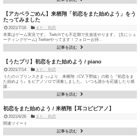
【アカペラごめん】来栖翔「初恋をまた始めよう」をう
たってみました
2021/7/16
また、初恋
本業はゲーム実況です。 Twitchでも不定期で生放送やります。 (主にシュ
ーティングゲーム) Twitterやってます！フォローお待...
記事を読む
【うたプリ】初恋をまた始めよう / piano
2021/7/14
また、初恋
うたの☆プリンスさまっ♪より、来栖翔（CV.下野紘）の歌う『初恋をま
た始めよう』をピアノソロで演奏しました。 いつも誰かを応援したり感
謝...
記事を読む
初恋をまた始めよう / 来栖翔【耳コピピアノ】
2021/6/26
また、初恋
関連ツイート
記事を読む