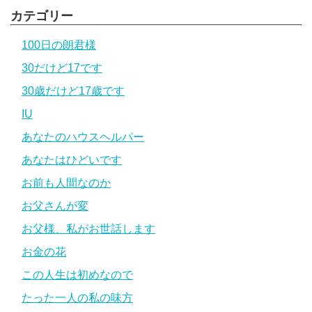
カテゴリー
100日の朗君様
30だけど17です
30歳だけど17歳です
IU
あなたのハウスヘルパー
あなたはひどいです
お前も人間なのか
お父さんが変
お父様、私がお世話します
お金の花
この人生は初めなので
たった一人の私の味方