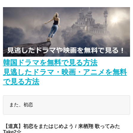
照れながら愛嬌やるウォンビンが国宝級に尊い
NEW!
【日本語字幕】UP10TION U10TV ep.220-ソニュル、ファニ、ジニ
ョクの'ミス・マ;復讐の女神'OST'Flower'録音現場！
NEW!
ヒョヌ＆ピョ・イェジン、3か月目熱愛中…『月桂樹洋服店の紳…
NEW!
2026/07/25 JKS in Japan Chimiro live in Zepp Tokyo Toyosu pit #장
근석 #JangKeunSuk #チャン・グンソク
NEW!
This scene
NEW!
「違う（ちがう）・異なる」を韓国語では？「다르다（タルダ）」
の意味・使い方について
について
韓国ドラマを無料で見る方法
「退屈だ・暇だ」を韓国語では？「심심하다（シムシマダ）」の意
味・使い方について
見逃したドラマ・映画・アニメを無料
■韓国ドラマ『キング～Two Hearts』予告動画（日本語字幕）につい
て
で見る方法
yoon kyun sang
HSF(126)-윤균상 서울숲 벤치 (YUN Kyunsang)(4)September::
Healing in Seoul Forest (서울숲)
yoon kyun sang
また、初恋
ユン・ギュンサン主演「潜入弁護人」第1回特別公開！
ハン・ヘジン 한혜진 – (선공개) 강남 3대 얼짱 출신 &#39;한혜진 언니
&#39; (ft. 도여니의 학창시절) | 편 먹고 갈래요? 밥블레스유 2 bobblessyou2
EP.18
【道真】初恋をまたはじめよう / 来栖翔 歌ってみた
ソン・ヘギョ – ソンヘギョ キスまとめ
Take2☆
ハン・ヘジン 한혜진 – Still We (여전히 우리는)