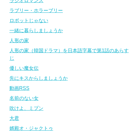
ラジオロマンス
ラブリー・ホラーブリー
ロボットじゃない
一緒に暮らしましょうか
人形の家
人形の家（韓国ドラマ）を日本語字幕で第1話のあらす
じ
優しい魔女伝
先にキスからしましょうか
動画RSS
名前のない女
吹けよ、ミプン
大君
婿殿オ・ジャクトゥ