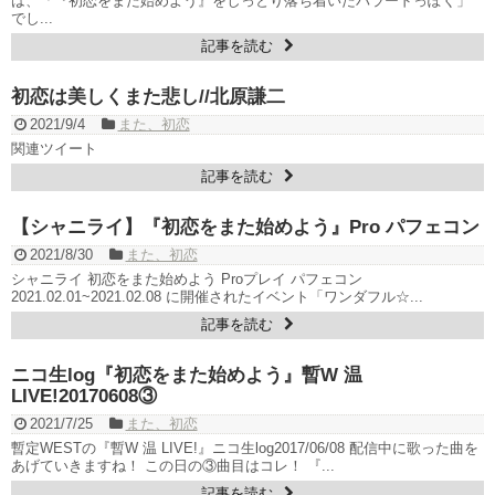
は、「『初恋をまた始めよう』をしっとり落ち着いたバラードっぽく」
俳優カン・ギヨン、突然の熱愛宣言…「キム秘書がなぜそうか」出
でし...
演で話題 Big News TV
記事を読む
初恋は美しくまた悲し//北原謙二
2021/9/4
また、初恋
Powered by livedoor 相互RSS
関連ツイート
記事を読む
【シャニライ】『初恋をまた始めよう』Pro パフェコン
2021/8/30
また、初恋
シャニライ 初恋をまた始めよう Proプレイ パフェコン
2021.02.01~2021.02.08 に開催されたイベント「ワンダフル☆...
記事を読む
ニコ生log『初恋をまた始めよう』暫W 温
LIVE!20170608③
2021/7/25
また、初恋
暫定WESTの『暫W 温 LIVE!』ニコ生log2017/06/08 配信中に歌った曲を
あげていきますね！ この日の③曲目はコレ！ 『...
記事を読む