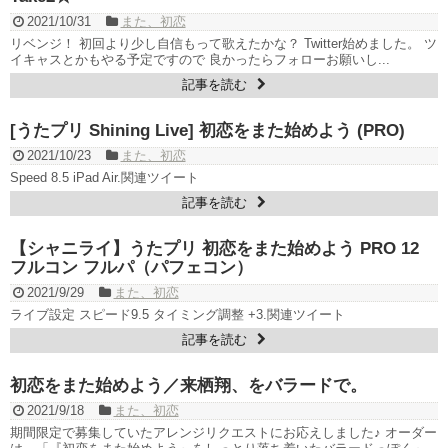
한가인 –
2021/10/31
また、初恋
九尾狐外伝 第２話 キム・ジウ チョ・ヒョンジェ
リベンジ！ 初回より少し自信もって歌えたかな？ Twitter始めました。 ツ
九尾狐外伝 メイキング03 ハン・イェスル
イキャスとかもやる予定ですので 良かったらフォローお願いし...
チョ・ヒョンジェ 조현재 九尾狐外伝 制作発表会
記事を読む
キム・テヒの弟イ・ワン♥イ・ボミ、今日（28日）結婚……
「ライフ・ オン・ マーズ」2019年11月2日TSUTAYAにて先行レンタ
ル開始！
[うたプリ Shining Live] 初恋をまた始めよう (PRO)
(ENG SUB) Behind The Scene Hyun Bin 현빈
손예진 Son Ye Jin-
2021/10/23
また、初恋
Crash Landing On You/ヒョンビン
ソンイェジン / エンジョイ
Speed 8.5 iPad Air.関連ツイート
ユン・ギュンサン、番組にも登場した愛猫が急死…イ・ソンギョン
ら同僚芸能人から慰めの言葉が続々 – Taka News
記事を読む
キム・レウォンの影絵遊び！？「黒騎士～永遠の約束～」メイキン
グを一部公開（DVD-SET2特典映像より）
【シャニライ】うたプリ 初恋をまた始めよう PRO 12
「まず熱く掃除せよ」女優キム・ユジョン、「健康がとても回復…
フルコン フルパ（パフェコン）
痩せたのはソン・ジェリムのせい!? 」 (11/26)
【裏芸能】キムユジョンの熱愛彼氏はあの大物俳優
2021/9/29
また、初恋
キム・ユジョン、美しいセルフショットで近況を伝える“会いたいで
ライブ設定 スピード9.5 タイミング調整 +3.関連ツイート
しょ？” Big News TV
記事を読む
キム・ユジョン、新ドラマ「まず熱く掃除せよ」に出演確定…“台本
を見た瞬間惹かれた” 20180123
幻の王女チャミョンゴ エンディング
初恋をまた始めよう／来栖翔、をバラードで。
YUCHUN ♥ LOVE 15 「成均館 5話」
2021/9/18
また、初恋
[Fan MV]七日の王妃(7일의 왕비)OST – 정기고 (Junggigo) – 그리고
그려도 (Miss You In My Heart)
期間限定で募集していたアレンジリクエストにお応えしました♪ オーダー