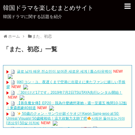
韓国ドラマを楽しむまとめサイト
韓国ドラマに関する話題を紹介
ホーム
また、初恋
「
また、初恋
」
一覧
글로 남자 배운 전소민이 보여준 새로운 세계 | 톱스타유백이
NEW!
[4K] コン・ユ、夜遅くまで空港に出迎えに来たファンに嬉しい手挨
拶
NEW!
「30だけど17です」2019年7月2日TSUTAYA先行レンタル開始！
NEW!
【善良魔女傳】EP20：我為什麼總想著她－週一至週五 晚間10-12點
｜東森戲劇40頻道
NEW!
50歳のクォン・サンウが超イケオジ! Kwon Sang-woo at 50:
Unreal Visuals! 50歲權相佑！這大叔魅力太帥了吧
사랑은 돌아오는거야
[권상우] 50살 아저씨
NEW!
Kim Hyun Joo's Heartbreaking Scenes
NEW!
We All Lie
NEW!