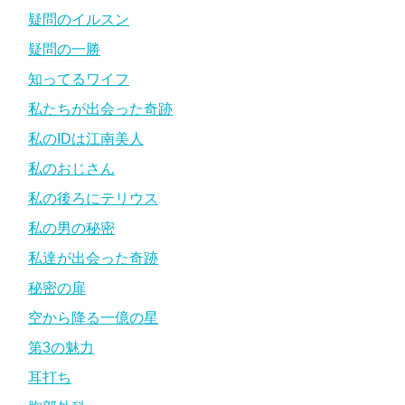
疑問のイルスン
疑問の一勝
知ってるワイフ
私たちが出会った奇跡
私のIDは江南美人
私のおじさん
私の後ろにテリウス
私の男の秘密
私達が出会った奇跡
秘密の扉
空から降る一億の星
第3の魅力
耳打ち