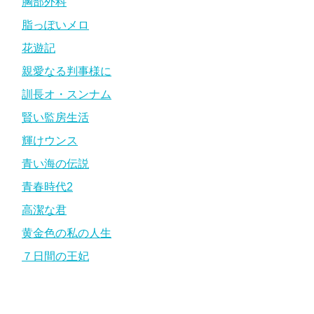
胸部外科
脂っぽいメロ
花遊記
親愛なる判事様に
訓長オ・スンナム
賢い監房生活
輝けウンス
青い海の伝説
青春時代2
高潔な君
黄金色の私の人生
７日間の王妃